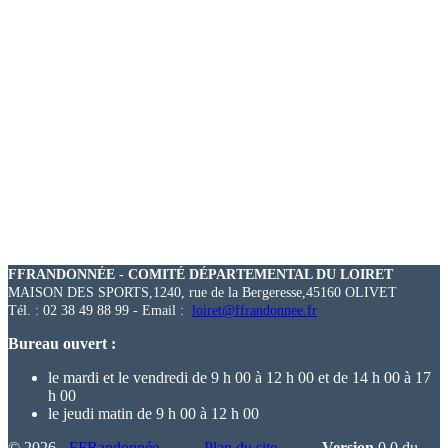
FFRANDONNÉE - COMITÉ DÉPARTEMENTAL DU LOIRET
MAISON DES SPORTS,1240, rue de la Bergeresse,45160 OLIVET
Tél. : 02 38 49 88 99 - Email :
loiret@ffrandonnee.fr
Bureau ouvert :
le mardi et le vendredi de 9 h 00 à 12 h 00 et de 14 h 00 à 17
h 00
le jeudi matin de 9 h 00 à 12 h 00
© 2026 -
FFRandonnée
-
Plan du site
-
Version
0.0 du