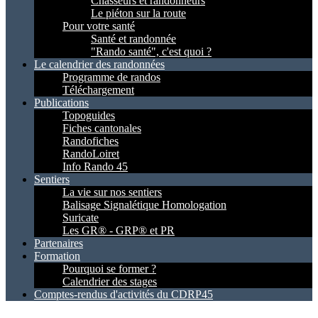
Chasseurs et randonneurs
Le piéton sur la route
Pour votre santé
Santé et randonnée
"Rando santé", c'est quoi ?
Le calendrier des randonnées
Programme de randos
Téléchargement
Publications
Topoguides
Fiches cantonales
Randofiches
RandoLoiret
Info Rando 45
Sentiers
La vie sur nos sentiers
Balisage Signalétique Homologation
Suricate
Les GR® - GRP® et PR
Partenaires
Formation
Pourquoi se former ?
Calendrier des stages
Comptes-rendus d'activités du CDRP45