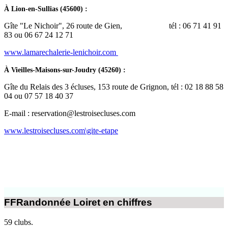
À Lion-en-Sullias (45600) :
Gîte "Le Nichoir", 26 route de Gien, tél : 06 71 41 91
83 ou 06 67 24 12 71
www.lamarechalerie-lenichoir.com
À Vieilles-Maisons-sur-Joudry (45260) :
Gîte du Relais des 3 écluses, 153 route de Grignon, tél : 02 18 88 58
04 ou 07 57 18 40 37
E-mail : reservation@lestroisecluses.com
www.lestroisecluses.com\gite-etape
FFRandonnée Loiret en chiffres
59 clubs.