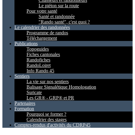
Chasseurs et randonneurs
Le piéton sur la route
Pour votre santé
Santé et randonnée
"Rando santé", c'est quoi ?
Le calendrier des randonnées
Programme de randos
Téléchargement
Publications
Topoguides
Fiches cantonales
Randofiches
RandoLoiret
Info Rando 45
Sentiers
La vie sur nos sentiers
Balisage Signalétique Homologation
Suricate
Les GR® - GRP® et PR
Partenaires
Formation
Pourquoi se former ?
Calendrier des stages
Comptes-rendus d'activités du CDRP45